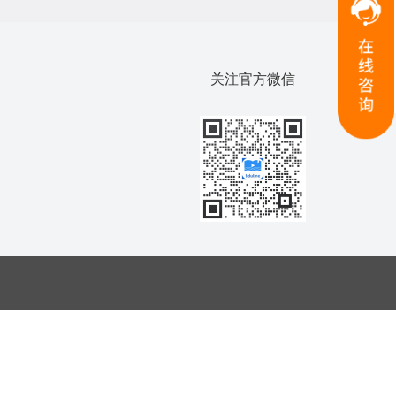
关注官方微信