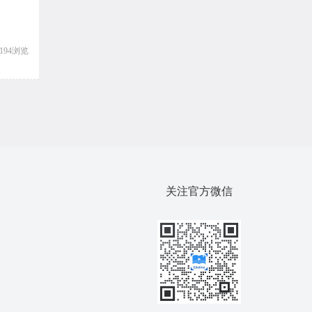
2194浏览
关注官方微信