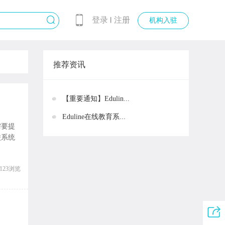
登录
注册
丨
机构入驻
推荐资讯
【重要通知】Edulin...
Eduline在线教育系...
需要提
校系统
2123浏览