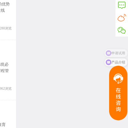
的优势
在线
2280浏览
申请试用
产品介绍
系统必
课程管
1962浏览
教育