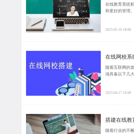
在线教育系统
和更好的管理。
网...
2023-05-16 18:00
在线网校系
随着互联网的
须具备以下几大
理...
2023-04-17 16:00
搭建在线教
随着行业的不