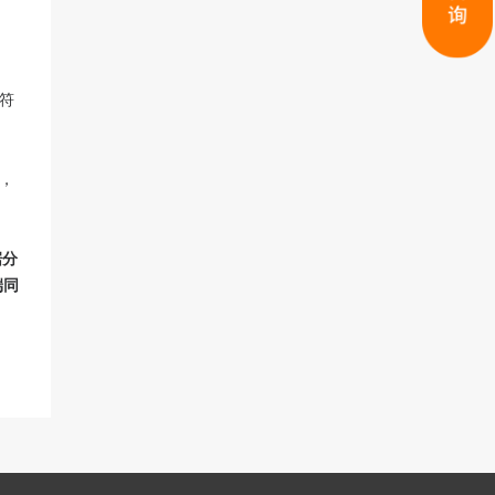
符
，
据分
端同