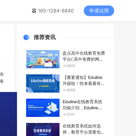
申请试用
们
185-1284-8840
推荐资讯
盘点高中在线教育免费
平台( 高中免费的网课
平台分享...
6925
会
【重要通知】Eduline
各
升级啦！快来看看有没
有你...
6564
Eduline在线教育系统
功能介绍，Eduline...
5741
在线教育系统如何选
择，教育平台需要包含