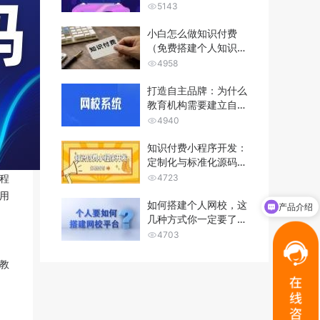
哪些功能？
5143
小白怎么做知识付费
（免费搭建个人知识付
费平台）
4958
打造自主品牌：为什么
教育机构需要建立自己
的网校系统...
4940
知识付费小程序开发：
定制化与标准化源码的
优劣势分析...
程
4723
用
如何搭建个人网校，这
产品介绍
几种方式你一定要了
解！
4703
教