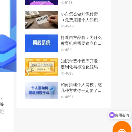
哪些功能？
5113
小白怎么做知识付费
（免费搭建个人知识付
费平台）
4945
打造自主品牌：为什么
教育机构需要建立自己
的网校系统...
4911
知识付费小程序开发：
定制化与标准化源码的
优劣势分析...
4695
如何搭建个人网校，这
几种方式你一定要了
解！
，
4691
够
照
费用咨询