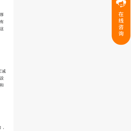
厚
有
这
它减
设
和
台，