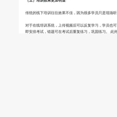
（五）培训效果更加明显
传统的线下培训往往效果不佳，因为很多学员只是现场听
对于在线培训系统，上传视频后可以反复学习，学员也可
即安排考试，错题可在考试后重复练习，巩固练习。 此
学员的学习兴趣，使培训效果更加明显。
为什么越来越多的企业开始使用在线培训系统？
综上所述，单位使用在线培训系统，有利于促进企业的长
Eduline网校系统
提供在线考试、企业培训、知识竞赛、
析等全方位技术支持服务帮助企事业单位/高校/培训机
迄今为止， Eduline已与众多知名高校、大型企业、
捷、功能强大而受到大家的广泛好评。