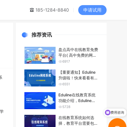
申请试用
们
185-1284-8840
推荐资讯
盘点高中在线教育免费
平台( 高中免费的网课
平台分享...
6917
【重要通知】Eduline
系
升级啦！快来看看有没
有你...
6551
Eduline在线教育系统
功能介绍，Eduline...
5728
学
费用咨询
在线教育系统如何选
择，教育平台需要包含