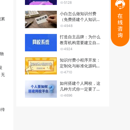
哪些功能？
5128
小白怎么做知识付费
积累
（免费搭建个人知识付
费平台）
4948
打造自主品牌：为什么
教育机构需要建立自己
的网校系统...
4924
物
知识付费小程序开发：
定制化与标准化源码的
没
优劣势分析...
4710
，无
如何搭建个人网校，这
几种方式你一定要了
解！
4696
与传