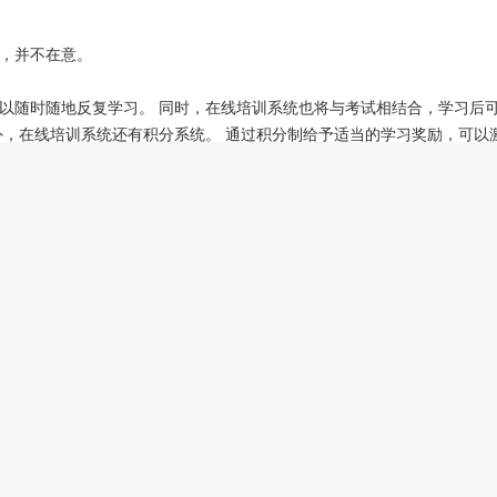
，并不在意。
以随时随地反复学习。 同时，在线培训系统也将与考试相结合，学习后
外，在线培训系统还有积分系统。 通过积分制给予适当的学习奖励，可以
远发展，降低组织培训成本，提高每次培训和考试的效率。
PK答题、问卷调查等的在线教育系统，为企业用户提供培训、考试、智能
构搭建全功能在线培训+考试体系，优雅组织每一次培训考试。
政府机构建立了长期良好的合作关系。 在合作期间，经常以其性能稳定、操作